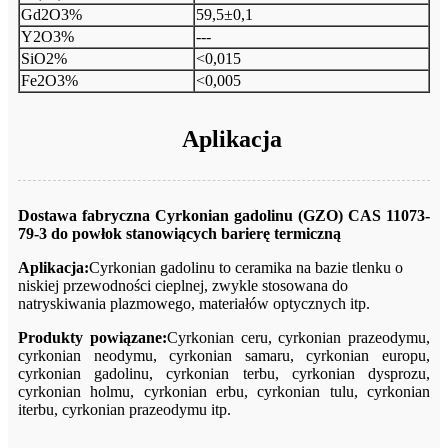
Gd2O3%
59,5±0,1
Y2O3%
---
SiO2%
<0,015
Fe2O3%
<0,005
Aplikacja
Dostawa fabryczna Cyrkonian gadolinu (GZO) CAS 11073-
79-3 do powłok stanowiących barierę termiczną
Aplikacja:
Cyrkonian gadolinu
to ceramika na bazie tlenku o
niskiej przewodności cieplnej, zwykle stosowana do
natryskiwania plazmowego, materiałów optycznych itp.
Produkty powiązane:
Cyrkonian ceru, cyrkonian prazeodymu,
cyrkonian neodymu, cyrkonian samaru, cyrkonian europu,
cyrkonian gadolinu, cyrkonian terbu, cyrkonian dysprozu,
cyrkonian holmu, cyrkonian erbu, cyrkonian tulu, cyrkonian
iterbu, cyrkonian prazeodymu itp.