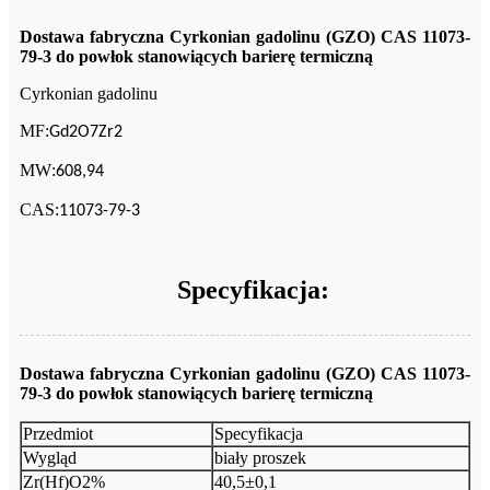
Dostawa fabryczna Cyrkonian gadolinu (GZO) CAS 11073-
79-3 do powłok stanowiących barierę termiczną
Cyrkonian gadolinu
MF
:
Gd2O7Zr2
MW
:
608,94
CAS
:
11073-79-3
Specyfikacja:
Dostawa fabryczna Cyrkonian gadolinu (GZO) CAS 11073-
79-3 do powłok stanowiących barierę termiczną
Przedmiot
Specyfikacja
Wygląd
biały proszek
Zr(Hf)O2%
40,5±0,1