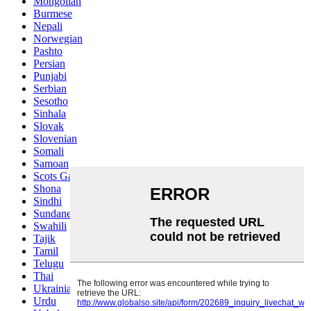
Mongolian
Burmese
Nepali
Norwegian
Pashto
Persian
Punjabi
Serbian
Sesotho
Sinhala
Slovak
Slovenian
Somali
Samoan
Scots Gaelic
Shona
Sindhi
Sundanese
Swahili
Tajik
Tamil
Telugu
Thai
Ukrainian
Urdu