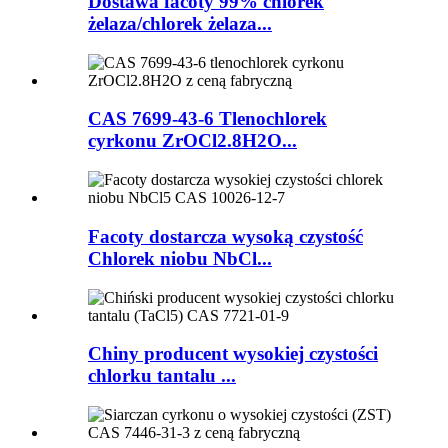
Dostawa facoty 99% chlorek
żelaza/chlorek żelaza...
CAS 7699-43-6 Tlenochlorek
cyrkonu ZrOCl2.8H2O...
Facoty dostarcza wysoką czystość
Chlorek niobu NbCl...
Chiny producent wysokiej czystości
chlorku tantalu ...