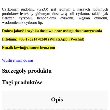
Cyrkonian gadolinu (GZO) jest jednym z naszych głównych
produktów.Jesteśmy głównym dostawcą soli cyrkonu, takich jak
siarczan cyrkonu, tlenochlorek cyrkonu, węglan cyrkonu,
wodorotlenek cyrkonu itp.
Dobra jakość i szybka dostawa oraz usługa dostosowywania
Infolinia: +86-17321470240 (WhatsApp i Wechat)
Email: kevin@zhuoerchem.com
Wyślij e-mail do nas
Szczegóły produktu
Tagi produktów
Opis