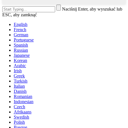
Naciśnij Enter, aby wyszukać lub
ESC, aby zamknąć
English
French
German
Portuguese
Spanish
Russian
Japanese
Korean
Arabic
Irish
Greek
Turkish
Italian
Danish
Romanian
Indonesian
Czech
Afrikaans
Swedish
Polish
Basque