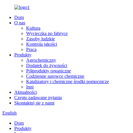
Dom
O nas
Kultura
Wycieczka po fabryce
Zasoby ludzkie
Kontrola jakości
Praca
Produkty
Agrochemiczny
Dodatek do żywności
Półprodukty organiczne
Codzienne surowce chemiczne
Katalizatory i chemiczne środki pomocnicze
Inni
Aktualności
Często zadawane pytania
Skontaktuj się z nami
English
Dom
Produkty