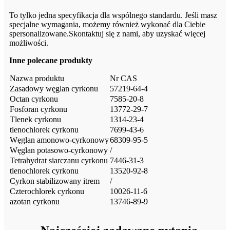
To tylko jedna specyfikacja dla wspólnego standardu. Jeśli masz
specjalne wymagania, możemy również wykonać dla Ciebie
spersonalizowane.Skontaktuj się z nami, aby uzyskać więcej
możliwości.
Inne polecane produkty
Nazwa produktu
Nr CAS
Zasadowy węglan cyrkonu
57219-64-4
Octan cyrkonu
7585-20-8
Fosforan cyrkonu
13772-29-7
Tlenek cyrkonu
1314-23-4
tlenochlorek cyrkonu
7699-43-6
Węglan amonowo-cyrkonowy
68309-95-5
Węglan potasowo-cyrkonowy
/
Tetrahydrat siarczanu cyrkonu
7446-31-3
tlenochlorek cyrkonu
13520-92-8
Cyrkon stabilizowany itrem
/
Czterochlorek cyrkonu
10026-11-6
azotan cyrkonu
13746-89-9