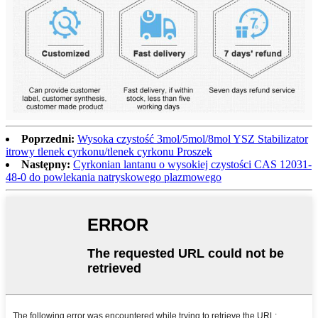
Poprzedni:
Wysoka czystość 3mol/5mol/8mol YSZ Stabilizator
itrowy tlenek cyrkonu/tlenek cyrkonu Proszek
Następny:
Cyrkonian lantanu o wysokiej czystości CAS 12031-
48-0 do powlekania natryskowego plazmowego