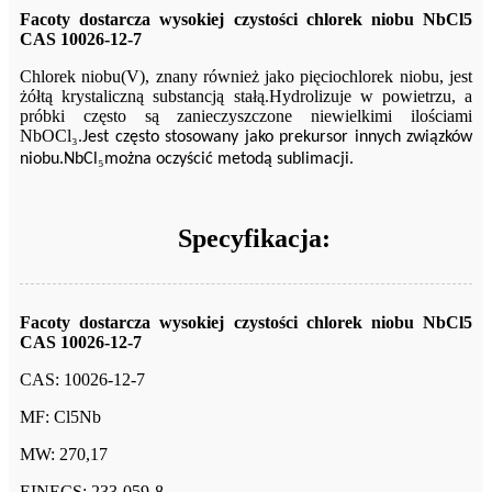
Facoty dostarcza wysokiej czystości chlorek niobu NbCl5
CAS 10026-12-7
Chlorek niobu(V), znany również jako pięciochlorek niobu, jest
żółtą krystaliczną substancją stałą.Hydrolizuje w powietrzu, a
próbki często są zanieczyszczone niewielkimi ilościami
NbOCl
₃
.Jest często stosowany jako prekursor innych związków
₅
niobu.NbCl
można oczyścić metodą sublimacji.
Specyfikacja:
Facoty dostarcza wysokiej czystości chlorek niobu NbCl5
CAS 10026-12-7
CAS: 10026-12-7
MF: Cl5Nb
MW: 270,17
EINECS: 233-059-8