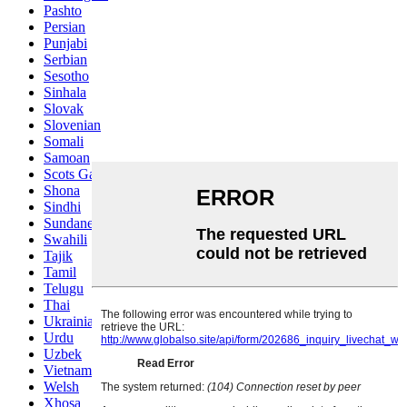
Pashto
Persian
Punjabi
Serbian
Sesotho
Sinhala
Slovak
Slovenian
Somali
Samoan
Scots Gaelic
Shona
Sindhi
Sundanese
Swahili
Tajik
Tamil
Telugu
Thai
Ukrainian
Urdu
Uzbek
Vietnamese
Welsh
Xhosa