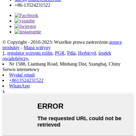
+86-13524231522
© Copyright - 2010-2023: Wszelkie prawa zastrzeżone.
gorące
produkty
-
Mapa witryny
1
,
regulator wzrostu roślin
,
PGR
,
Pdla
,
Herbicyd
,
środek
owadobójczy
,
Nr 1588, Lianhang Road, Minhang Dist, Szanghaj, Chiny
Serwis internetowy
Wysłać email
+8613524231522
WhatsApp
x