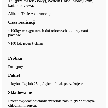
T/T (przelew teleksowy), Western Union, MoneyGram,
karta kredytowa,
Alibaba Trade Assurance itp.
Czas realizacji
≤100kg: w ciągu trzech dni roboczych po otrzymaniu
płatności.
>
100 kg: jeden tydzień
Próbka
Dostępny.
Pakiet
1 kg/butelkę lub 25 kg/bęben
lub jak potrzebujesz.
Składowanie
Przechowywać pojemnik szczelnie zamknięty w suchym i
chłodnym miejscu.