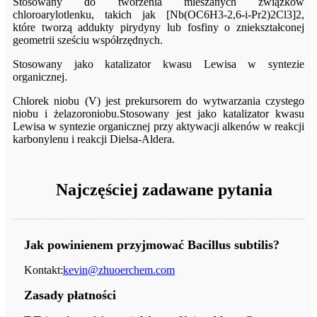
Stosowany do tworzenia mieszanych związków
chloroarylotlenku, takich jak [Nb(OC6H3-2,6-i-Pr2)2Cl3]2,
które tworzą addukty pirydyny lub fosfiny o zniekształconej
geometrii sześciu współrzędnych.
Stosowany jako katalizator kwasu Lewisa w syntezie
organicznej.
Chlorek niobu (V) jest prekursorem do wytwarzania czystego
niobu i żelazoroniobu.Stosowany jest jako katalizator kwasu
Lewisa w syntezie organicznej przy aktywacji alkenów w reakcji
karbonylenu i reakcji Dielsa-Aldera.
Najczęściej zadawane pytania
Jak powinienem przyjmować Bacillus subtilis?
Kontakt:
kevin@zhuoerchem.com
Zasady płatności