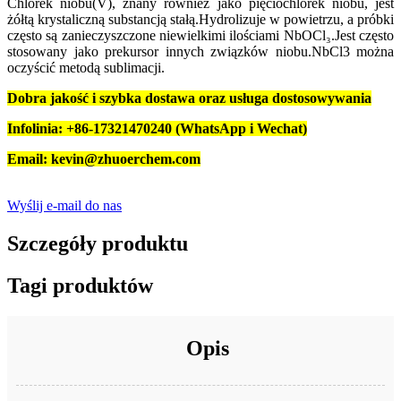
Chlorek niobu(V), znany również jako pięciochlorek niobu, jest
żółtą krystaliczną substancją stałą.Hydrolizuje w powietrzu, a próbki
często są zanieczyszczone niewielkimi ilościami NbOCl₃.Jest często
stosowany jako prekursor innych związków niobu.NbCl3 można
oczyścić metodą sublimacji.
Dobra jakość i szybka dostawa oraz usługa dostosowywania
Infolinia: +86-17321470240 (WhatsApp i Wechat)
Email: kevin@zhuoerchem.com
Wyślij e-mail do nas
Szczegóły produktu
Tagi produktów
Opis