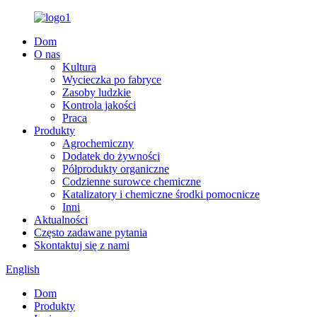
Dom
O nas
Kultura
Wycieczka po fabryce
Zasoby ludzkie
Kontrola jakości
Praca
Produkty
Agrochemiczny
Dodatek do żywności
Półprodukty organiczne
Codzienne surowce chemiczne
Katalizatory i chemiczne środki pomocnicze
Inni
Aktualności
Często zadawane pytania
Skontaktuj się z nami
English
Dom
Produkty