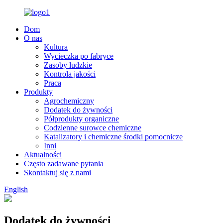
Dom
O nas
Kultura
Wycieczka po fabryce
Zasoby ludzkie
Kontrola jakości
Praca
Produkty
Agrochemiczny
Dodatek do żywności
Półprodukty organiczne
Codzienne surowce chemiczne
Katalizatory i chemiczne środki pomocnicze
Inni
Aktualności
Często zadawane pytania
Skontaktuj się z nami
English
Dodatek do żywności