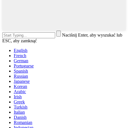
Naciśnij Enter, aby wyszukać lub
ESC, aby zamknąć
English
French
German
Portuguese
Spanish
Russian
Japanese
Korean
Arabic
Irish
Greek
Turkish
Italian
Danish
Romanian
Indonesian