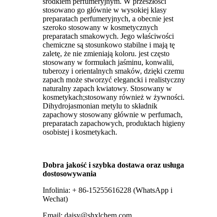
środkiem perfumeryjnym. W przeszłości
stosowano go głównie w wysokiej klasy
preparatach perfumeryjnych, a obecnie jest
szeroko stosowany w kosmetycznych
preparatach smakowych. Jego właściwości
chemiczne są stosunkowo stabilne i mają tę
zaletę, że nie zmieniają koloru. jest często
stosowany w formułach jaśminu, konwalii,
tuberozy i orientalnych smaków, dzięki czemu
zapach może stworzyć elegancki i realistyczny
naturalny zapach kwiatowy. Stosowany w
kosmetykach;stosowany również w żywności.
Dihydrojasmonian metylu to składnik
zapachowy stosowany głównie w perfumach,
preparatach zapachowych, produktach higieny
osobistej i kosmetykach.
Dobra jakość i szybka dostawa oraz usługa
dostosowywania
Infolinia: + 86-15255616228 (WhatsApp i
Wechat)
Email: daisy@shxlchem.com