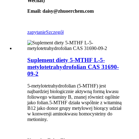
Wechat)
Email: daisy@zhuoerchem.com
zapytanie
Szczegół
Suplement diety 5-MTHF L-5-
metylotetrahydrofolian CAS 31690-
09-2
5-metylotetrahydrofolian (5-MTHF) jest
najbardziej biologicznie aktywną formą kwasu
foliowego witaminy B, znanej również ogólnie
jako folian.5-MTHF działa wspólnie z witaminą
B12 jako donor grupy metylowej biorący udział
w konwersji aminokwasu homocysteiny do
metioniny.