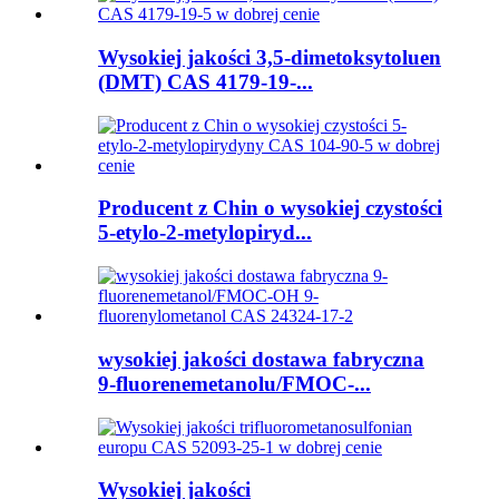
Wysokiej jakości 3,5-dimetoksytoluen
(DMT) CAS 4179-19-...
Producent z Chin o wysokiej czystości
5-etylo-2-metylopiryd...
wysokiej jakości dostawa fabryczna
9-fluorenemetanolu/FMOC-...
Wysokiej jakości