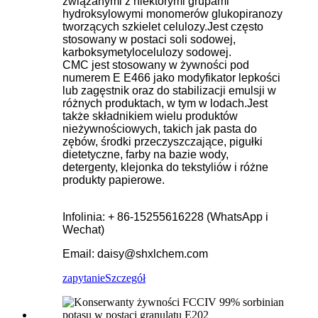
związanymi z niektórymi grupami
hydroksylowymi monomerów glukopiranozy
tworzących szkielet celulozy.Jest często
stosowany w postaci soli sodowej,
karboksymetylocelulozy sodowej.
CMC jest stosowany w żywności pod
numerem E E466 jako modyfikator lepkości
lub zagęstnik oraz do stabilizacji emulsji w
różnych produktach, w tym w lodach.Jest
także składnikiem wielu produktów
nieżywnościowych, takich jak pasta do
zębów, środki przeczyszczające, pigułki
dietetyczne, farby na bazie wody,
detergenty, klejonka do tekstyliów i różne
produkty papierowe.
Infolinia: + 86-15255616228 (WhatsApp i
Wechat)
Email: daisy@shxlchem.com
zapytanie
Szczegół