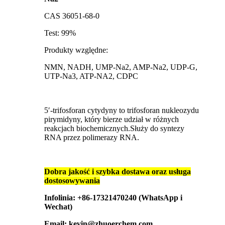
CAS 36051-68-0
Test: 99%
Produkty względne:
NMN, NADH, UMP-Na2, AMP-Na2, UDP-G,
UTP-Na3, ATP-NA2, CDPC
5′-trifosforan cytydyny to trifosforan nukleozydu
pirymidyny, który bierze udział w różnych
reakcjach biochemicznych.Służy do syntezy
RNA przez polimerazy RNA.
Dobra jakość i szybka dostawa oraz usługa
dostosowywania
Infolinia: +86-17321470240 (WhatsApp i
Wechat)
Email: kevin@zhuoerchem.com