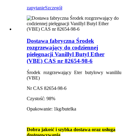
zapytanie
Szczegół
Dostawa fabryczna Środek
rozgrzewający do codziennej
pielęgnacji Vanillyl Butyl Ether
(VBE) CAS nr 82654-98-6
Środek rozgrzewający Eter butylowy wanililu
(VBE)
Nr CAS 82654-98-6
Czystość: 98%
Opakowanie: 1kg/butelka
Dobra jakość i szybka dostawa oraz usługa
dostosowywania