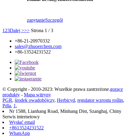
zapytanie
Szczegół
1
2
3
Dalej >
>>
Strona 1 / 3
+86-21-20970332
sales@zhuoerchem.com
+86-13524231522
© Copyright - 2010-2023: Wszelkie prawa zastrzeżone.
gorące
produkty
-
Mapa witryny
PGR
,
środek owadobójczy
,
Herbicyd
,
regulator wzrostu roślin
,
Pdla
,
1
,
Nr 1588, Lianhang Road, Minhang Dist, Szanghaj, Chiny
Serwis internetowy
Wysłać email
+8613524231522
WhatsApp