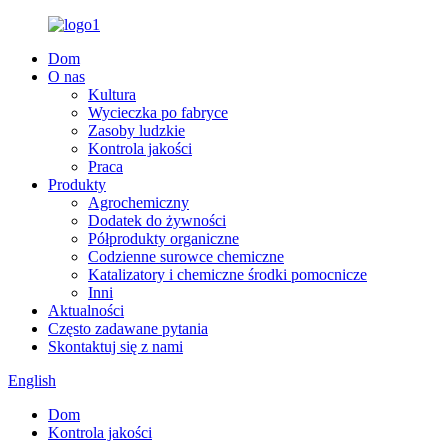
Dom
O nas
Kultura
Wycieczka po fabryce
Zasoby ludzkie
Kontrola jakości
Praca
Produkty
Agrochemiczny
Dodatek do żywności
Półprodukty organiczne
Codzienne surowce chemiczne
Katalizatory i chemiczne środki pomocnicze
Inni
Aktualności
Często zadawane pytania
Skontaktuj się z nami
English
Dom
Kontrola jakości