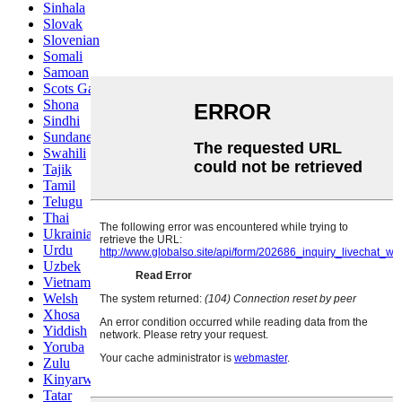
Sinhala
Slovak
Slovenian
Somali
Samoan
Scots Gaelic
Shona
Sindhi
Sundanese
Swahili
Tajik
Tamil
Telugu
Thai
Ukrainian
Urdu
Uzbek
Vietnamese
Welsh
Xhosa
Yiddish
Yoruba
Zulu
Kinyarwanda
Tatar