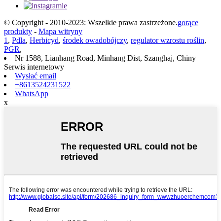
© Copyright - 2010-2023: Wszelkie prawa zastrzeżone.
gorące
produkty
-
Mapa witryny
1
,
Pdla
,
Herbicyd
,
środek owadobójczy
,
regulator wzrostu roślin
,
PGR
,
Nr 1588, Lianhang Road, Minhang Dist, Szanghaj, Chiny
Serwis internetowy
Wysłać email
+8613524231522
WhatsApp
x