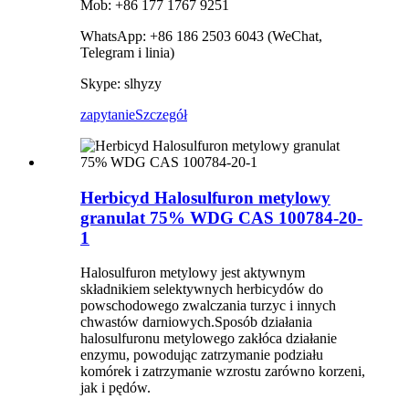
Mob: +86 177 1767 9251
WhatsApp: +86 186 2503 6043 (WeChat,
Telegram i linia)
Skype: slhyzy
zapytanie
Szczegół
Herbicyd Halosulfuron metylowy
granulat 75% WDG CAS 100784-20-
1
Halosulfuron metylowy jest aktywnym
składnikiem selektywnych herbicydów do
powschodowego zwalczania turzyc i innych
chwastów darniowych.Sposób działania
halosulfuronu metylowego zakłóca działanie
enzymu, powodując zatrzymanie podziału
komórek i zatrzymanie wzrostu zarówno korzeni,
jak i pędów.