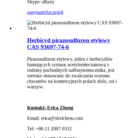
Skype: slhyzy
zapytanie
Szczegół
Herbicyd pirazosulfuron etylowy
CAS 93697-74-6
Pirazosulfuron etylowy, jeden z herbicydów
hamujących syntazę acetylomleczanową z
rodziny pochodnych sulfonylomocznika, jest
szeroko stosowany do zwalczania wzrostu
chwastów na komercyjnych polach zbóż, soi i
warzyw.
Kontakt: Erica Zheng
Email: erica@shxlchem.com
Tel: +86 21 2097 0332