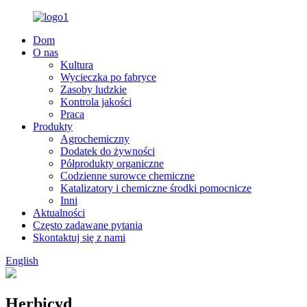
Dom
O nas
Kultura
Wycieczka po fabryce
Zasoby ludzkie
Kontrola jakości
Praca
Produkty
Agrochemiczny
Dodatek do żywności
Półprodukty organiczne
Codzienne surowce chemiczne
Katalizatory i chemiczne środki pomocnicze
Inni
Aktualności
Często zadawane pytania
Skontaktuj się z nami
English
Herbicyd