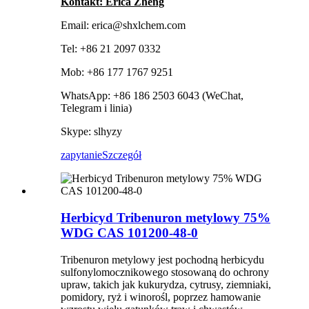
Kontakt: Erica Zheng
Email: erica@shxlchem.com
Tel: +86 21 2097 0332
Mob: +86 177 1767 9251
WhatsApp: +86 186 2503 6043 (WeChat,
Telegram i linia)
Skype: slhyzy
zapytanie
Szczegół
Herbicyd Tribenuron metylowy 75%
WDG CAS 101200-48-0
Tribenuron metylowy jest pochodną herbicydu
sulfonylomocznikowego stosowaną do ochrony
upraw, takich jak kukurydza, cytrusy, ziemniaki,
pomidory, ryż i winorośl, poprzez hamowanie