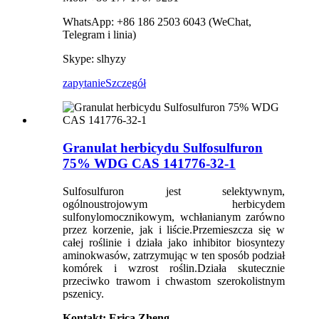
WhatsApp: +86 186 2503 6043 (WeChat,
Telegram i linia)
Skype: slhyzy
zapytanie
Szczegół
Granulat herbicydu Sulfosulfuron
75% WDG CAS 141776-32-1
Sulfosulfuron jest selektywnym,
ogólnoustrojowym herbicydem
sulfonylomocznikowym, wchłanianym zarówno
przez korzenie, jak i liście.Przemieszcza się w
całej roślinie i działa jako inhibitor biosyntezy
aminokwasów, zatrzymując w ten sposób podział
komórek i wzrost roślin.Działa skutecznie
przeciwko trawom i chwastom szerokolistnym
pszenicy.
Kontakt: Erica Zheng