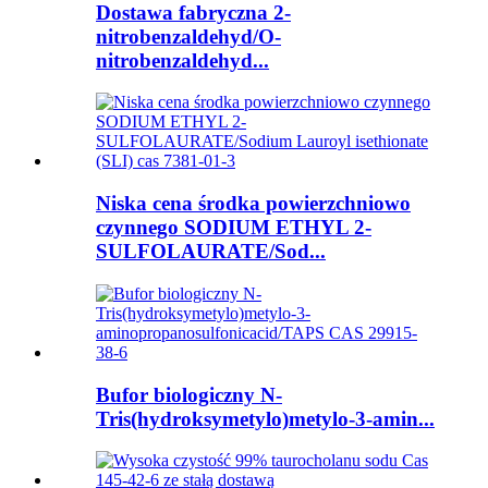
Dostawa fabryczna 2-
nitrobenzaldehyd/O-
nitrobenzaldehyd...
Niska cena środka powierzchniowo
czynnego SODIUM ETHYL 2-
SULFOLAURATE/Sod...
Bufor biologiczny N-
Tris(hydroksymetylo)metylo-3-amin...