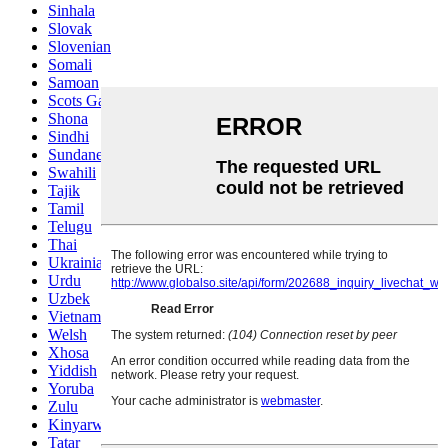
Sinhala
Slovak
Slovenian
Somali
Samoan
Scots Gaelic
Shona
Sindhi
Sundanese
Swahili
Tajik
Tamil
Telugu
Thai
Ukrainian
Urdu
Uzbek
Vietnamese
Welsh
Xhosa
Yiddish
Yoruba
Zulu
Kinyarwanda
Tatar