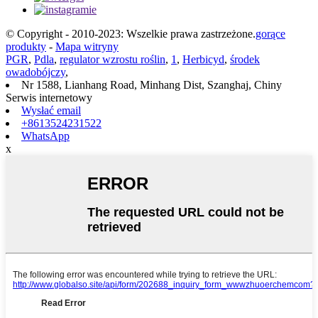
© Copyright - 2010-2023: Wszelkie prawa zastrzeżone.
gorące
produkty
-
Mapa witryny
PGR
,
Pdla
,
regulator wzrostu roślin
,
1
,
Herbicyd
,
środek
owadobójczy
,
Nr 1588, Lianhang Road, Minhang Dist, Szanghaj, Chiny
Serwis internetowy
Wysłać email
+8613524231522
WhatsApp
x