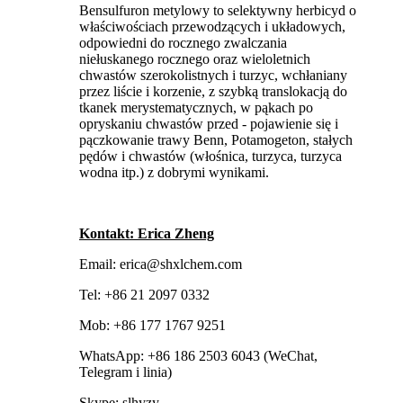
Bensulfuron metylowy to selektywny herbicyd o
właściwościach przewodzących i układowych,
odpowiedni do rocznego zwalczania
niełuskanego rocznego oraz wieloletnich
chwastów szerokolistnych i turzyc, wchłaniany
przez liście i korzenie, z szybką translokacją do
tkanek merystematycznych, w pąkach po
opryskaniu chwastów przed - pojawienie się i
pączkowanie trawy Benn, Potamogeton, stałych
pędów i chwastów (włośnica, turzyca, turzyca
wodna itp.) z dobrymi wynikami.
Kontakt: Erica Zheng
Email: erica@shxlchem.com
Tel: +86 21 2097 0332
Mob: +86 177 1767 9251
WhatsApp: +86 186 2503 6043 (WeChat,
Telegram i linia)
Skype: slhyzy