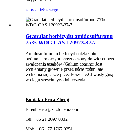
zapytanie
Szczegół
Granulat herbicydu amidosulfuronu
75% WDG CAS 120923-37-7
Amidosulfuron to herbicyd o działaniu
ogólnoustrojowym przeznaczony do wiosennego
zwalczania tasaków (Galium aparine).Jest
wchłaniany głównie przez liście roślin, ale
wchłania się także przez korzenie.Chwasty giną
w ciągu sześciu tygodni leczenia.
Kontakt: Erica Zheng
Email: erica@shxlchem.com
Tel: +86 21 2097 0332
Mob: +86 177 1767 9251