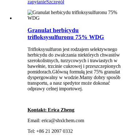
zapytanie
Szczegół
Granulat herbicydu
trifloksysulfuronu 75% WDG
Trifloksysulfuron jest rodzajem selektywnego
herbicydu do zwalczania niektórych chwastów
szerokolistnych, turzycowych i trawiastych w
bawełnie, trzcinie cukrowej i przeszczepionych
pomidorach.Główną formułą jest 75% granulat
dyspergowalny w wodzie.Mamy dobry sposób
transportu, a nasz spedytor może dokonać
odprawy celnej importowej.
Kontakt: Erica Zheng
Email: erica@shxlchem.com
Tel: +86 21 2097 0332