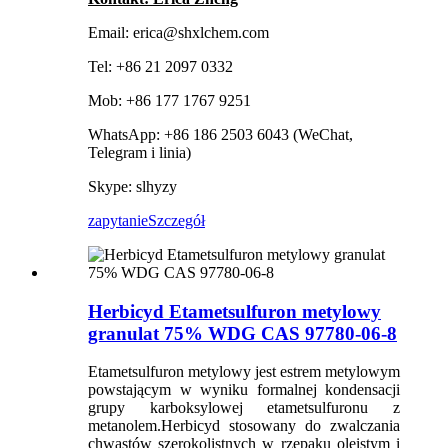
Email: erica@shxlchem.com
Tel: +86 21 2097 0332
Mob: +86 177 1767 9251
WhatsApp: +86 186 2503 6043 (WeChat,
Telegram i linia)
Skype: slhyzy
zapytanie
Szczegół
Herbicyd Etametsulfuron metylowy
granulat 75% WDG CAS 97780-06-8
Etametsulfuron metylowy jest estrem metylowym
powstającym w wyniku formalnej kondensacji
grupy karboksylowej etametsulfuronu z
metanolem.Herbicyd stosowany do zwalczania
chwastów szerokolistnych w rzepaku oleistym i