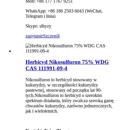
Mob: +86 177 1767 9251
WhatsApp: +86 186 2503 6043 (WeChat,
Telegram i linia)
Skype: slhyzy
zapytanie
Szczegół
Herbicyd Nikosulfuron 75% WDG
CAS 111991-09-4
Nikosulfuron to herbicyd stosowany w
kukurydzy, w szczególności kukurydzy
pastewnej, stosowany od początku lat 90-
tych.Nikosulfuron to herbicyd o szerokim
spektrum działania, który zwalcza szeroką gamę
chwastów kukurydzy, zarówno jednorocznych,
jak i wieloletnich.