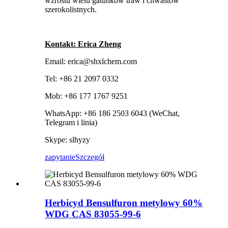
wzrostu wielu gatunków traw i chwastów
szerokolistnych.
Kontakt: Erica Zheng
Email: erica@shxlchem.com
Tel: +86 21 2097 0332
Mob: +86 177 1767 9251
WhatsApp: +86 186 2503 6043 (WeChat,
Telegram i linia)
Skype: slhyzy
zapytanie
Szczegół
Herbicyd Bensulfuron metylowy 60%
WDG CAS 83055-99-6