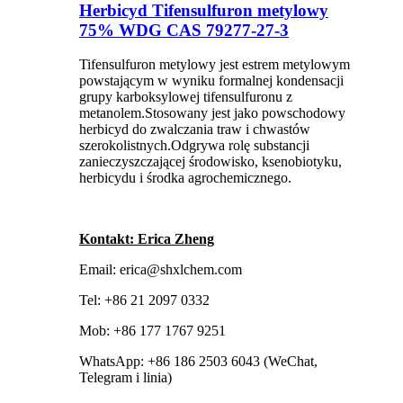
Herbicyd Tifensulfuron metylowy
75% WDG CAS 79277-27-3
Tifensulfuron metylowy jest estrem metylowym
powstającym w wyniku formalnej kondensacji
grupy karboksylowej tifensulfuronu z
metanolem.Stosowany jest jako powschodowy
herbicyd do zwalczania traw i chwastów
szerokolistnych.Odgrywa rolę substancji
zanieczyszczającej środowisko, ksenobiotyku,
herbicydu i środka agrochemicznego.
Kontakt: Erica Zheng
Email: erica@shxlchem.com
Tel: +86 21 2097 0332
Mob: +86 177 1767 9251
WhatsApp: +86 186 2503 6043 (WeChat,
Telegram i linia)