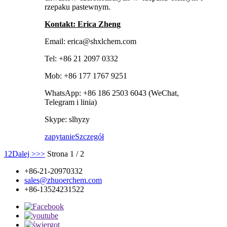
rzepaku pastewnym.
Kontakt: Erica Zheng
Email: erica@shxlchem.com
Tel: +86 21 2097 0332
Mob: +86 177 1767 9251
WhatsApp: +86 186 2503 6043 (WeChat,
Telegram i linia)
Skype: slhyzy
zapytanie
Szczegół
1
2
Dalej >
>>
Strona 1 / 2
+86-21-20970332
sales@zhuoerchem.com
+86-13524231522