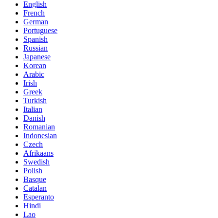
English
French
German
Portuguese
Spanish
Russian
Japanese
Korean
Arabic
Irish
Greek
Turkish
Italian
Danish
Romanian
Indonesian
Czech
Afrikaans
Swedish
Polish
Basque
Catalan
Esperanto
Hindi
Lao