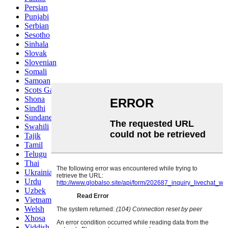
Persian
Punjabi
Serbian
Sesotho
Sinhala
Slovak
Slovenian
Somali
Samoan
Scots Gaelic
Shona
Sindhi
Sundanese
Swahili
Tajik
Tamil
Telugu
Thai
Ukrainian
Urdu
Uzbek
Vietnamese
Welsh
Xhosa
Yiddish