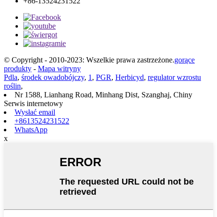
+86-13524231522
© Copyright - 2010-2023: Wszelkie prawa zastrzeżone.
gorące
produkty
-
Mapa witryny
Pdla
,
środek owadobójczy
,
1
,
PGR
,
Herbicyd
,
regulator wzrostu
roślin
,
Nr 1588, Lianhang Road, Minhang Dist, Szanghaj, Chiny
Serwis internetowy
Wysłać email
+8613524231522
WhatsApp
x