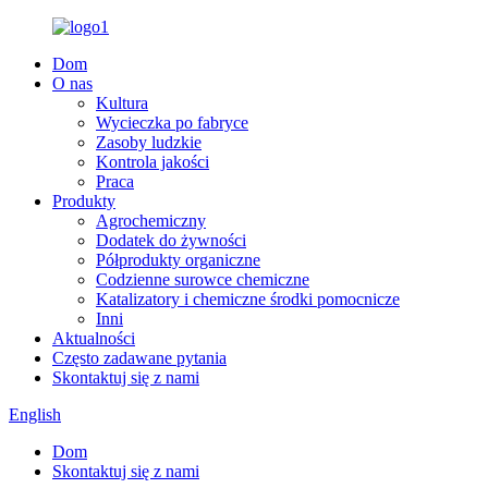
Dom
O nas
Kultura
Wycieczka po fabryce
Zasoby ludzkie
Kontrola jakości
Praca
Produkty
Agrochemiczny
Dodatek do żywności
Półprodukty organiczne
Codzienne surowce chemiczne
Katalizatory i chemiczne środki pomocnicze
Inni
Aktualności
Często zadawane pytania
Skontaktuj się z nami
English
Dom
Skontaktuj się z nami