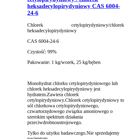
heksadecylopirydyniowy CAS 6004-
24-6
Chlorek cetylopirydyniowy/chlorek
heksadecylopirydyniowy
CAS 6004-24-6
Czystość: 99%
Pakowanie: 1 kg/worek, 25 kg/bęben
Monohydrat chlorku cetylopirydyniowego lub
chlorek heksadecylopirydyniowy jest
hydratem.Zawiera chlorek
cetylopirydyniowy.Chlorek cetylopirydyniowy to
sól chlorkowa cetylopirydyniowego,
czwartorzędowego związku amoniowego o
szerokim spektrum działania
przeciwdrobnoustrojowego.
Tylko do użytku badawczego.Nie sprzedajemy
pacjentom.