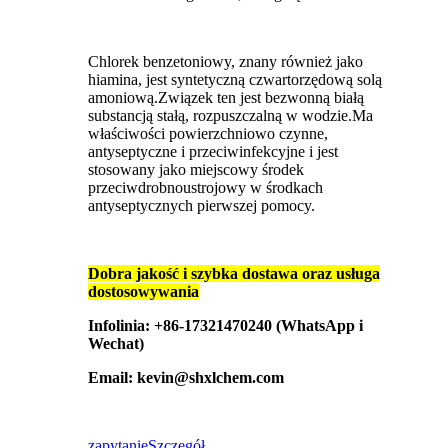
Chlorek benzetoniowy, znany również jako
hiamina, jest syntetyczną czwartorzędową solą
amoniową.Związek ten jest bezwonną białą
substancją stałą, rozpuszczalną w wodzie.Ma
właściwości powierzchniowo czynne,
antyseptyczne i przeciwinfekcyjne i jest
stosowany jako miejscowy środek
przeciwdrobnoustrojowy w środkach
antyseptycznych pierwszej pomocy.
Dobra jakość i szybka dostawa oraz usługa
dostosowywania
Infolinia: +86-17321470240 (WhatsApp i
Wechat)
Email: kevin@shxlchem.com
zapytanie
Szczegół