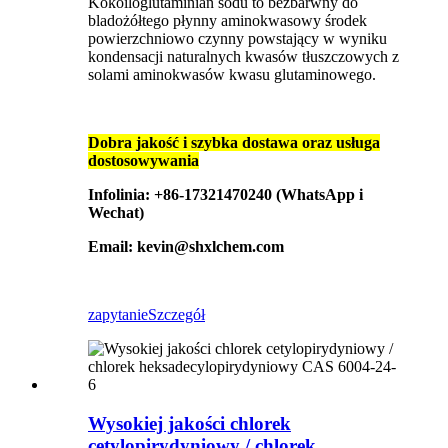
Kokoiloglutaminian sodu to bezbarwny do
bladożółtego płynny aminokwasowy środek
powierzchniowo czynny powstający w wyniku
kondensacji naturalnych kwasów tłuszczowych z
solami aminokwasów kwasu glutaminowego.
Dobra jakość i szybka dostawa oraz usługa
dostosowywania
Infolinia: +86-17321470240 (WhatsApp i
Wechat)
Email: kevin@shxlchem.com
zapytanie
Szczegół
Wysokiej jakości chlorek
cetylopirydyniowy / chlorek