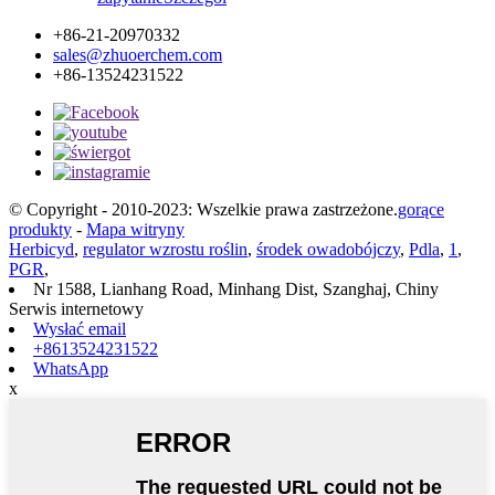
+86-21-20970332
sales@zhuoerchem.com
+86-13524231522
© Copyright - 2010-2023: Wszelkie prawa zastrzeżone.
gorące
produkty
-
Mapa witryny
Herbicyd
,
regulator wzrostu roślin
,
środek owadobójczy
,
Pdla
,
1
,
PGR
,
Nr 1588, Lianhang Road, Minhang Dist, Szanghaj, Chiny
Serwis internetowy
Wysłać email
+8613524231522
WhatsApp
x