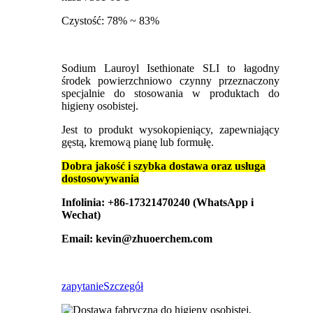
Czystość: 78% ~ 83%
Sodium Lauroyl Isethionate SLI to łagodny
środek powierzchniowo czynny przeznaczony
specjalnie do stosowania w produktach do
higieny osobistej.
Jest to produkt wysokopieniący, zapewniający
gęstą, kremową pianę lub formułę.
Dobra jakość i szybka dostawa oraz usługa
dostosowywania
Infolinia: +86-17321470240 (WhatsApp i
Wechat)
Email: kevin@zhuoerchem.com
zapytanie
Szczegół