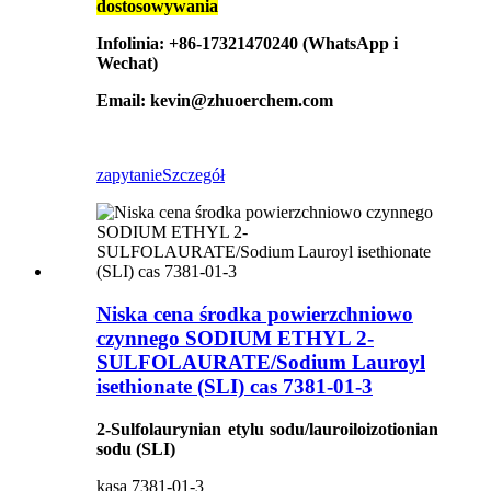
dostosowywania
Infolinia: +86-17321470240 (WhatsApp i
Wechat)
Email: kevin@zhuoerchem.com
zapytanie
Szczegół
Niska cena środka powierzchniowo
czynnego SODIUM ETHYL 2-
SULFOLAURATE/Sodium Lauroyl
isethionate (SLI) cas 7381-01-3
2-Sulfolaurynian etylu sodu/lauroiloizotionian
sodu (SLI)
kasa 7381-01-3