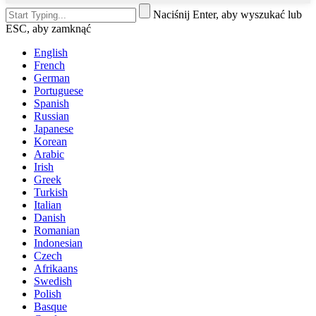
Naciśnij Enter, aby wyszukać lub
ESC, aby zamknąć
English
French
German
Portuguese
Spanish
Russian
Japanese
Korean
Arabic
Irish
Greek
Turkish
Italian
Danish
Romanian
Indonesian
Czech
Afrikaans
Swedish
Polish
Basque