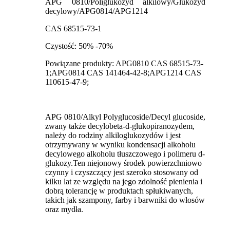
APG 0810/Poliglukozyd alkilowy/Glukozyd
decylowy/APG0814/APG1214
CAS 68515-73-1
Czystość: 50% -70%
Powiązane produkty: APG0810 CAS 68515-73-
1;APG0814 CAS 141464-42-8;APG1214 CAS
110615-47-9;
APG 0810/Alkyl Polyglucoside/Decyl glucoside,
zwany także decylobeta-d-glukopiranozydem,
należy do rodziny alkiloglukozydów i jest
otrzymywany w wyniku kondensacji alkoholu
decylowego alkoholu tłuszczowego i polimeru d-
glukozy.Ten niejonowy środek powierzchniowo
czynny i czyszczący jest szeroko stosowany od
kilku lat ze względu na jego zdolność pienienia i
dobrą tolerancję w produktach spłukiwanych,
takich jak szampony, farby i barwniki do włosów
oraz mydła.