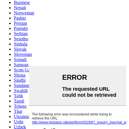
Burmese
Nepali
Norwegian
Pashto
Persian
Punjabi
Serbian
Sesotho
Sinhala
Slovak
Slovenian
Somali
Samoan
Scots Gaelic
Shona
Sindhi
Sundanese
Swahili
Tajik
Tamil
Telugu
Thai
Ukrainian
Urdu
Uzbek