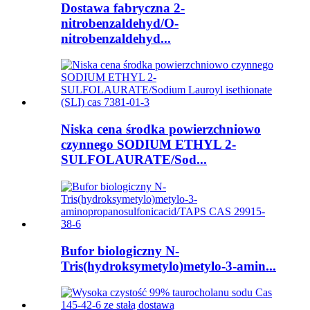
Dostawa fabryczna 2-
nitrobenzaldehyd/O-
nitrobenzaldehyd...
Niska cena środka powierzchniowo
czynnego SODIUM ETHYL 2-
SULFOLAURATE/Sod...
Bufor biologiczny N-
Tris(hydroksymetylo)metylo-3-amin...