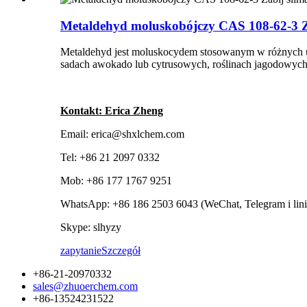
Metaldehyd moluskobójczy CAS 108-62-3 Z
Metaldehyd jest moluskocydem stosowanym w różnych 
sadach awokado lub cytrusowych, roślinach jagodowych 
Kontakt: Erica Zheng
Email: erica@shxlchem.com
Tel: +86 21 2097 0332
Mob: +86 177 1767 9251
WhatsApp: +86 186 2503 6043 (WeChat, Telegram i lini
Skype: slhyzy
zapytanie
Szczegół
+86-21-20970332
sales@zhuoerchem.com
+86-13524231522