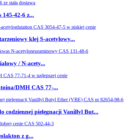
145-42-6 z...
rzeniowy klej S-acetylowy...
alowy / N-acety...
ntoina/DMH CAS 77-...
codziennej pielęgnacji Vanillyl But...
lakton z g...