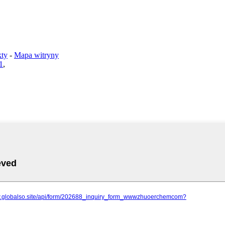
kty
-
Mapa witryny
1
,