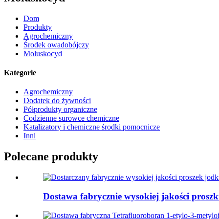
Dom
Produkty
Agrochemiczny
Środek owadobójczy
Moluskocyd
Kategorie
Agrochemiczny
Dodatek do żywności
Półprodukty organiczne
Codzienne surowce chemiczne
Katalizatory i chemiczne środki pomocnicze
Inni
Polecane produkty
Dostawa fabrycznie wysokiej jakości prosz