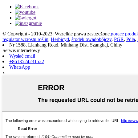
© Copyright - 2010-2023: Wszelkie prawa zastrzeżone.
gorące produ
regulator wzrostu roślin
,
Herbicyd
,
środek owadobójczy
,
PGR
,
Pdla
,
Nr 1588, Lianhang Road, Minhang Dist, Szanghaj, Chiny
Serwis internetowy
Wysłać email
+8613524231522
WhatsApp
x