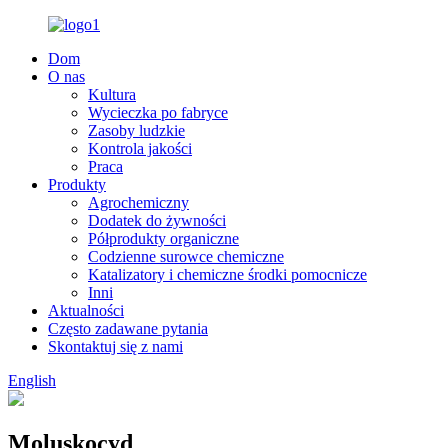
Dom
O nas
Kultura
Wycieczka po fabryce
Zasoby ludzkie
Kontrola jakości
Praca
Produkty
Agrochemiczny
Dodatek do żywności
Półprodukty organiczne
Codzienne surowce chemiczne
Katalizatory i chemiczne środki pomocnicze
Inni
Aktualności
Często zadawane pytania
Skontaktuj się z nami
English
Moluskocyd