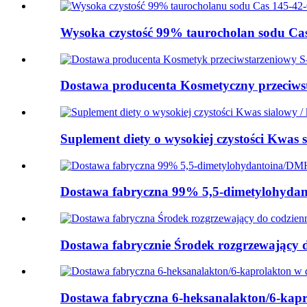
Wysoka czystość 99% taurocholan sodu Cas 
Dostawa producenta Kosmetyczny przeciwsta
Suplement diety o wysokiej czystości Kwas si
Dostawa fabryczna 99% 5,5-dimetylohyda
Dostawa fabrycznie Środek rozgrzewający do 
Dostawa fabryczna 6-heksanalakton/6-kapro