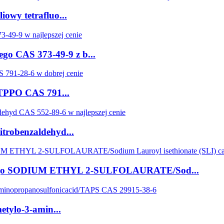
iowy tetrafluo...
go CAS 373-49-9 z b...
 TPPO CAS 791...
trobenzaldehyd...
nnego SODIUM ETHYL 2-SULFOLAURATE/Sod...
etylo-3-amin...