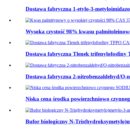
Dostawa fabryczna 1-etylo-3-metyloimidazol
Wysoka czystość 98% kwasu palmitoleinowe
Dostawa fabryczna Tlenek trifenylofosfiny
Dostawa fabryczna 2-nitrobenzaldehyd/O-ni
Niska cena środka powierzchniowo czy
Bufor biologiczny N-Tris(hydroksymetylo)m