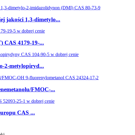
 jakości 1,3-dimetylo...
) CAS 4179-19-...
o-2-metylopiryd...
renemetanolu/FMOC-...
europu CAS ...