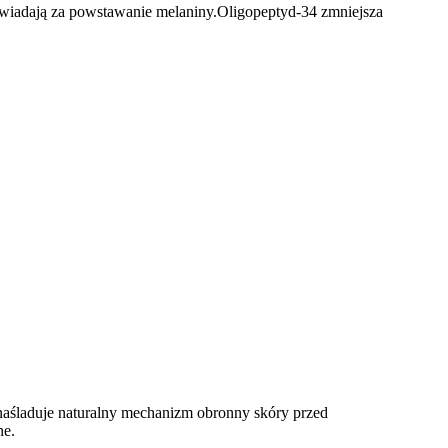
owiadają za powstawanie melaniny.Oligopeptyd-34 zmniejsza
 naśladuje naturalny mechanizm obronny skóry przed
ne.