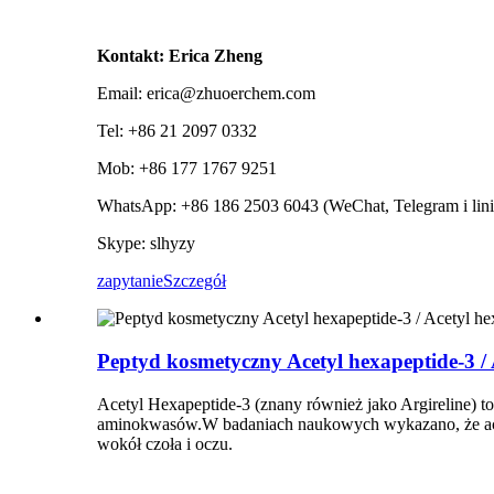
Kontakt: Erica Zheng
Email: erica@zhuoerchem.com
Tel: +86 21 2097 0332
Mob: +86 177 1767 9251
WhatsApp: +86 186 2503 6043 (WeChat, Telegram i lini
Skype: slhyzy
zapytanie
Szczegół
Peptyd kosmetyczny Acetyl hexapeptide-3 /
Acetyl Hexapeptide-3 (znany również jako Argireline) 
aminokwasów.W badaniach naukowych wykazano, że acety
wokół czoła i oczu.