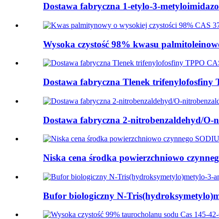
Dostawa fabryczna 1-etylo-3-metyloimidazol
Wysoka czystość 98% kwasu palmitoleinowe
Dostawa fabryczna Tlenek trifenylofosfiny
Dostawa fabryczna 2-nitrobenzaldehyd/O-ni
Niska cena środka powierzchniowo czy
Bufor biologiczny N-Tris(hydroksymetylo)m