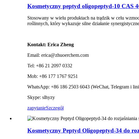
Kosmetyczny peptyd oligopeptyd-10 CAS 4
Stosowany w wielu produktach na trądzik w celu wzmo
roślinnych, który wykazuje silne działanie synergistycz
Kontakt: Erica Zheng
Email: erica@zhuoerchem.com
Tel: +86 21 2097 0332
Mob: +86 177 1767 9251
WhatsApp: +86 186 2503 6043 (WeChat, Telegram i lini
Skype: slhyzy
zapytanie
Szczegół
Kosmetyczny Peptyd Oligopeptyd-34 do roz