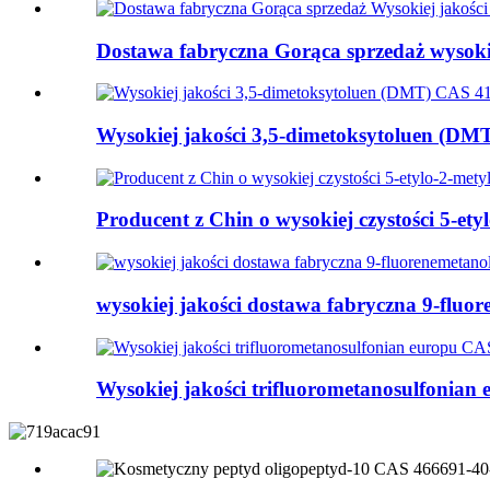
Dostawa fabryczna Gorąca sprzedaż wysokiej
Wysokiej jakości 3,5-dimetoksytoluen (DMT
Producent z Chin o wysokiej czystości 5-etyl
wysokiej jakości dostawa fabryczna 9-fluo
Wysokiej jakości trifluorometanosulfonian 