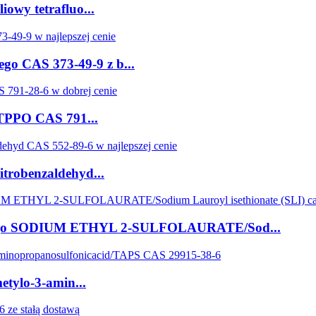
iowy tetrafluo...
go CAS 373-49-9 z b...
 TPPO CAS 791...
trobenzaldehyd...
nnego SODIUM ETHYL 2-SULFOLAURATE/Sod...
etylo-3-amin...