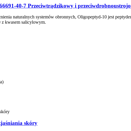
66691-40-7 Przeciwtrądzikowy i przeciwdrobnoustroj
cnienia naturalnych systemów obronnych, Oligopeptyd-10 jest pep
ne z kwasem salicylowym.
a)
jaśniania skóry