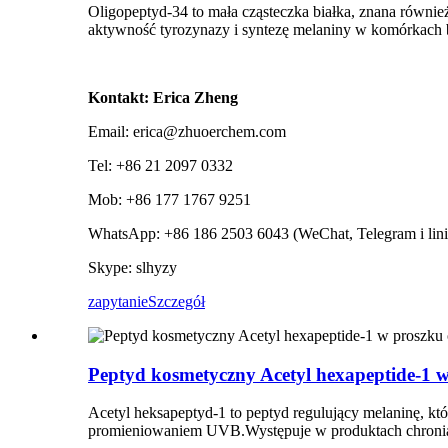
Oligopeptyd-34 to mała cząsteczka białka, znana równi
aktywność tyrozynazy i syntezę melaniny w komórkach
Kontakt: Erica Zheng
Email: erica@zhuoerchem.com
Tel: +86 21 2097 0332
Mob: +86 177 1767 9251
WhatsApp: +86 186 2503 6043 (WeChat, Telegram i lini
Skype: slhyzy
zapytanie
Szczegół
Peptyd kosmetyczny Acetyl hexapeptide-1 w
Acetyl heksapeptyd-1 to peptyd regulujący melaninę, k
promieniowaniem UVB.Występuje w produktach chroniący