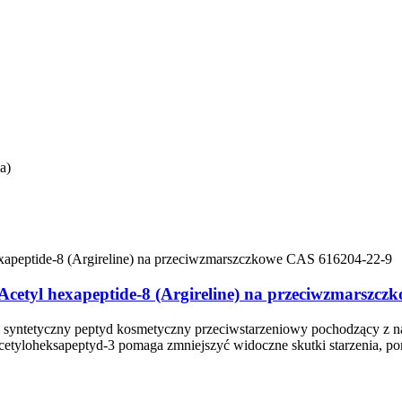
a)
 Acetyl hexapeptide-8 (Argireline) na przeciwzmarszc
to syntetyczny peptyd kosmetyczny przeciwstarzeniowy pochodzący z n
loheksapeptyd-3 pomaga zmniejszyć widoczne skutki starzenia, poma