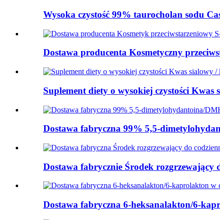
Wysoka czystość 99% taurocholan sodu Cas 
Dostawa producenta Kosmetyczny przeciwsta
Suplement diety o wysokiej czystości Kwas si
Dostawa fabryczna 99% 5,5-dimetylohyda
Dostawa fabrycznie Środek rozgrzewający do 
Dostawa fabryczna 6-heksanalakton/6-kapro