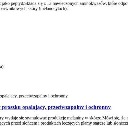
eż jako peptyd.Składa się z 13 nawleczonych aminokwasów, które odp
 barwnikowych skóry (melanocytach).
a)
 proszku opalający, przeciwzapalny i ochronny
tóry wydaje się stymulować produkcję melaniny w skórze.Mówi się, że
ch przed słońcem i produktach leczących plamy starcze lub słonecz