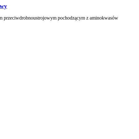
owy
tydem przeciwdrobnoustrojowym pochodzącym z aminokwasów