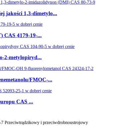
 jakości 1,3-dimetylo...
) CAS 4179-19-...
o-2-metylopiryd...
renemetanolu/FMOC-...
europu CAS ...