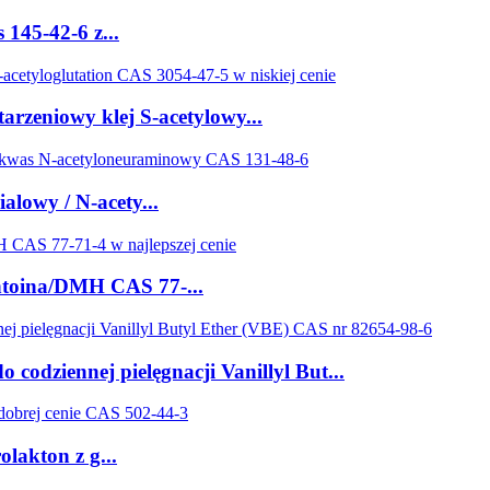
145-42-6 z...
rzeniowy klej S-acetylowy...
alowy / N-acety...
ntoina/DMH CAS 77-...
codziennej pielęgnacji Vanillyl But...
lakton z g...