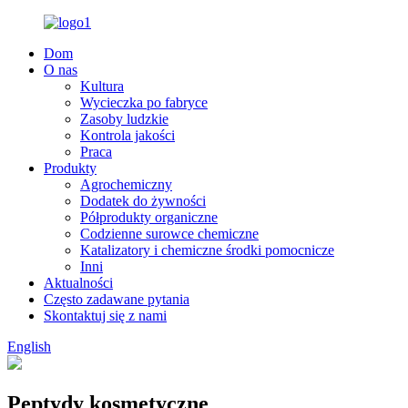
Dom
O nas
Kultura
Wycieczka po fabryce
Zasoby ludzkie
Kontrola jakości
Praca
Produkty
Agrochemiczny
Dodatek do żywności
Półprodukty organiczne
Codzienne surowce chemiczne
Katalizatory i chemiczne środki pomocnicze
Inni
Aktualności
Często zadawane pytania
Skontaktuj się z nami
English
Peptydy kosmetyczne