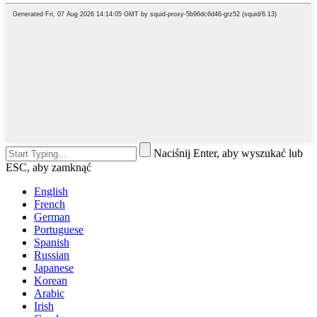
Naciśnij Enter, aby wyszukać lub
ESC, aby zamknąć
English
French
German
Portuguese
Spanish
Russian
Japanese
Korean
Arabic
Irish