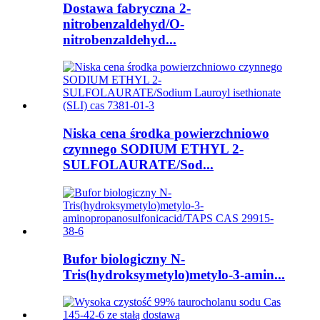
Dostawa fabryczna 2-
nitrobenzaldehyd/O-
nitrobenzaldehyd...
Niska cena środka powierzchniowo
czynnego SODIUM ETHYL 2-
SULFOLAURATE/Sod...
Bufor biologiczny N-
Tris(hydroksymetylo)metylo-3-amin...