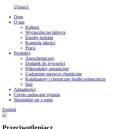
Dom
O nas
Kultura
Wycieczka po fabryce
Zasoby ludzkie
Kontrola jakości
Praca
Produkty
Agrochemiczny
Dodatek do żywności
Półprodukty organiczne
Codzienne surowce chemiczne
Katalizatory i chemiczne środki pomocnicze
Inni
Aktualności
Często zadawane pytania
Skontaktuj się z nami
English
Przeciwutleniacz